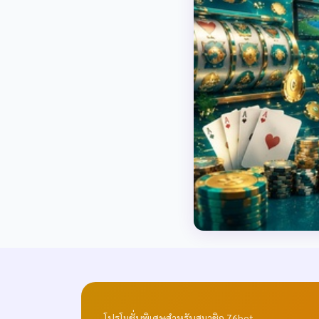
โปรโมชั่นพิเศษสำหรับสมาชิก 76bet