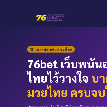
🏆 แพลตฟอร์มชั้นนำของไทย
76bet เว็บพนัน
ไทยไว้วางใจ
บา
มวยไทย ครบจบใน