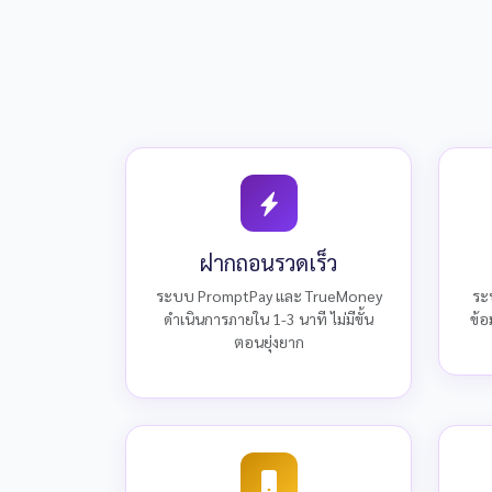
ฝากถอนรวดเร็ว
ระบบ PromptPay และ TrueMoney
ระ
ดำเนินการภายใน 1-3 นาที ไม่มีขั้น
ข้อ
ตอนยุ่งยาก