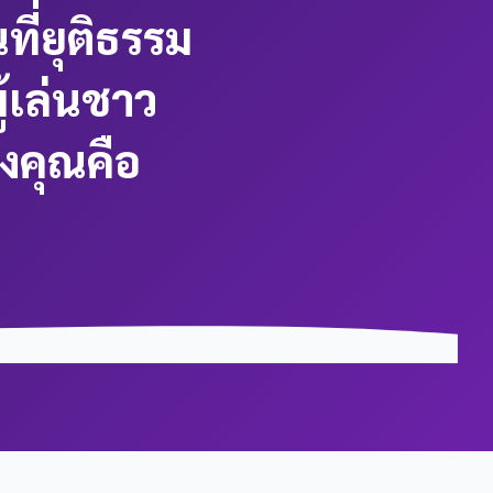
ี่ยุติธรรม
้เล่นชาว
งคุณคือ