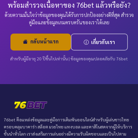
พร้อมสำรวจเนื้อหาของ 76bet แล้วหรือยัง?
ด้วยความมั่นใจว่าข้อมูลของคุณได้รับการปกป้องอย่างดีที่สุด สำรวจ
คู่มือและข้อมูลเกมครบครันของเราได้เลย
กลับหน้าแรก
เกี่ยวกับเรา
สำหรับผู้มีอายุ 20 ปีขึ้นไปเท่านั้น | ข้อมูลของคุณปลอดภัยกับ 76bet
76bet คือแหล่งข้อมูลและคู่มือการเดิมพันออนไลน์สำหรับผู้เล่นชาวไทย
ครอบคลุมบาคาร่า สล็อต มวยไทย แทงบอล และคาสิโนสดจากผู้ให้บริการ
ชั้นนำทั่วโลก เราส่งเสริมการเล่นอย่างมีความรับผิดชอบและเป็นไปตาม