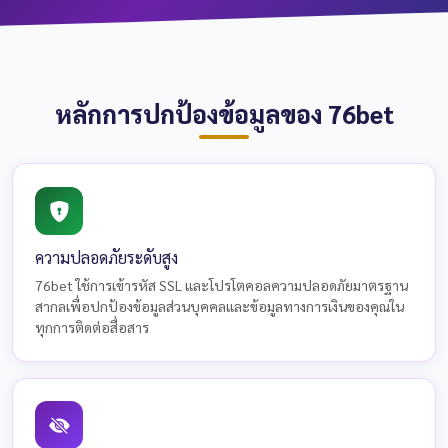
หลักการปกป้องข้อมูลของ 76bet
ความปลอดภัยระดับสูง
76bet ใช้การเข้ารหัส SSL และโปรโตคอลความปลอดภัยมาตรฐาน
สากลเพื่อปกป้องข้อมูลส่วนบุคคลและข้อมูลทางการเงินของคุณใน
ทุกการติดต่อสื่อสาร