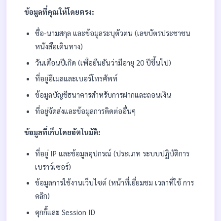
ข้อมูลที่คุณให้โดยตรง:
ชื่อ-นามสกุล และข้อมูลระบุตัวตน (เลขบัตรประชาชน
หนังสือเดินทาง)
วันเดือนปีเกิด (เพื่อยืนยันว่ามีอายุ 20 ปีขึ้นไป)
ที่อยู่อีเมลและเบอร์โทรศัพท์
ข้อมูลบัญชีธนาคารสำหรับการฝากและถอนเงิน
ที่อยู่จัดส่งและข้อมูลการติดต่ออื่นๆ
ข้อมูลที่เก็บโดยอัตโนมัติ:
ที่อยู่ IP และข้อมูลอุปกรณ์ (ประเภท ระบบปฏิบัติการ
เบราว์เซอร์)
ข้อมูลการใช้งานเว็บไซต์ (หน้าที่เยี่ยมชม เวลาที่ใช้ การ
คลิก)
คุกกี้และ Session ID