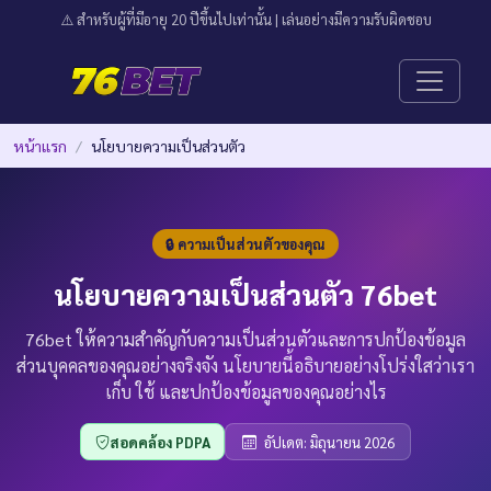
⚠️ สำหรับผู้ที่มีอายุ 20 ปีขึ้นไปเท่านั้น | เล่นอย่างมีความรับผิดชอบ
หน้าแรก
นโยบายความเป็นส่วนตัว
🔒 ความเป็นส่วนตัวของคุณ
นโยบายความเป็นส่วนตัว 76bet
76bet ให้ความสำคัญกับความเป็นส่วนตัวและการปกป้องข้อมูล
ส่วนบุคคลของคุณอย่างจริงจัง นโยบายนี้อธิบายอย่างโปร่งใสว่าเรา
เก็บ ใช้ และปกป้องข้อมูลของคุณอย่างไร
สอดคล้อง PDPA
อัปเดต: มิถุนายน 2026