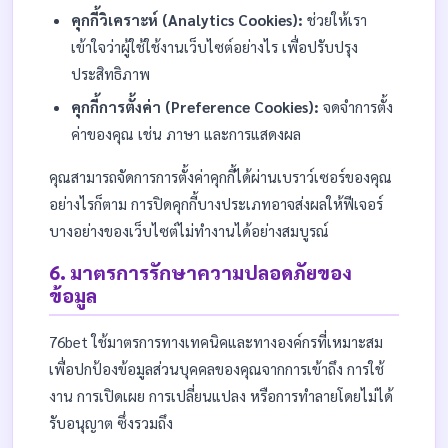
คุกกี้วิเคราะห์ (Analytics Cookies):
ช่วยให้เรา
เข้าใจว่าผู้ใช้ใช้งานเว็บไซต์อย่างไร เพื่อปรับปรุง
ประสิทธิภาพ
คุกกี้การตั้งค่า (Preference Cookies):
จดจำการตั้ง
ค่าของคุณ เช่น ภาษา และการแสดงผล
คุณสามารถจัดการการตั้งค่าคุกกี้ได้ผ่านเบราว์เซอร์ของคุณ
อย่างไรก็ตาม การปิดคุกกี้บางประเภทอาจส่งผลให้ฟีเจอร์
บางอย่างของเว็บไซต์ไม่ทำงานได้อย่างสมบูรณ์
6. มาตรการรักษาความปลอดภัยของ
ข้อมูล
76bet ใช้มาตรการทางเทคนิคและทางองค์กรที่เหมาะสม
เพื่อปกป้องข้อมูลส่วนบุคคลของคุณจากการเข้าถึง การใช้
งาน การเปิดเผย การเปลี่ยนแปลง หรือการทำลายโดยไม่ได้
รับอนุญาต ซึ่งรวมถึง