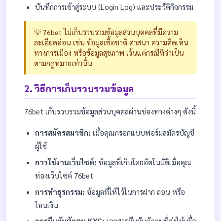
บันทึกการเข้าสู่ระบบ (Login Log) และประวัติกิจกรรม
💡 76bet ไม่เก็บรวบรวมข้อมูลส่วนบุคคลที่มีความ
ละเอียดอ่อน เช่น ข้อมูลเชื้อชาติ ศาสนา ความคิดเห็น
ทางการเมือง หรือข้อมูลสุขภาพ เว้นแต่กรณีที่จำเป็น
ตามกฎหมายเท่านั้น
2. วิธีการเก็บรวบรวมข้อมูล
76bet เก็บรวบรวมข้อมูลส่วนบุคคลผ่านช่องทางต่างๆ ดังนี้
การสมัครสมาชิก:
เมื่อคุณกรอกแบบฟอร์มสมัครบัญชี
ผู้ใช้
การใช้งานเว็บไซต์:
ข้อมูลที่เก็บโดยอัตโนมัติเมื่อคุณ
ท่องเว็บไซต์ 76bet
การทำธุรกรรม:
ข้อมูลที่ให้ไว้ในการฝาก ถอน หรือ
โอนเงิน
การยืนยันตัวตน KYC:
เอกสารยืนยันตัวตนที่ส่งให้เพื่อ