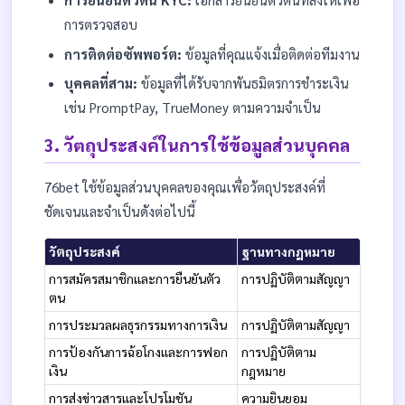
การตรวจสอบ
การติดต่อซัพพอร์ต:
ข้อมูลที่คุณแจ้งเมื่อติดต่อทีมงาน
บุคคลที่สาม:
ข้อมูลที่ได้รับจากพันธมิตรการชำระเงิน
เช่น PromptPay, TrueMoney ตามความจำเป็น
3. วัตถุประสงค์ในการใช้ข้อมูลส่วนบุคคล
76bet ใช้ข้อมูลส่วนบุคคลของคุณเพื่อวัตถุประสงค์ที่
ชัดเจนและจำเป็นดังต่อไปนี้
วัตถุประสงค์
ฐานทางกฎหมาย
การสมัครสมาชิกและการยืนยันตัว
การปฏิบัติตามสัญญา
ตน
การประมวลผลธุรกรรมทางการเงิน
การปฏิบัติตามสัญญา
การป้องกันการฉ้อโกงและการฟอก
การปฏิบัติตาม
เงิน
กฎหมาย
การส่งข่าวสารและโปรโมชัน
ความยินยอม