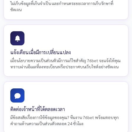
ไม่เก็บข้อมูลที่เกินจำเป็น และกำหนดระยะเวลาการเก็บรักษาที่
ชัดเจน
แจ้งเตือนเมื่อมีการเปลี่ยนแปลง
เมื่อนโยบายความเป็นส่วนตัวมีการแก้ไขสำคัญ 76bet จะแจ้งให้คุณ
ทราบผ่านอีเมลที่ลงทะเบียนหรือประกาศบนเว็บไซต์อย่างชัดเจน
ติดต่อเจ้าหน้าที่ได้ตลอดเวลา
มีข้อสงสัยเรื่องการใช้ข้อมูลของคุณ? ทีมงาน 76bet พร้อมตอบทุก
คำถามด้านความเป็นส่วนตัวตลอด 24 ชั่วโมง