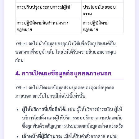
การปรับปรุงประสบการณ์ผู้ใช้
ประโยชน์โดยชอบ
ธรรม
การปฏิบัติตามข้อกำหนดทาง
การปฏิบัติตาม
กฎหมาย
กฎหมาย
76bet จะไม่นำข้อมูลของคุณไปใช้เพื่อวัตถุประสงค์อื่น
นอกจากที่ระบุข้างต้น โดยไม่ได้รับความยินยอมจากคุณ
ก่อน
4. การเปิดเผยข้อมูลต่อบุคคลภายนอก
76bet จะไม่เปิดเผยข้อมูลส่วนบุคคลของคุณต่อบุคคล
ภายนอก ยกเว้นในกรณีต่อไปนี้เท่านั้น
ผู้ให้บริการที่เชื่อถือได้:
เช่น ผู้ให้บริการชำระเงิน ผู้ให้
บริการโฮสติ้ง และผู้ให้บริการระบบรักษาความปลอดภัย
ซึ่งผูกพันด้วยสัญญาการประมวลผลข้อมูลอย่างเคร่งครัด
เจ้าหน้าที่ผู้มีอำนาจ:
เมื่อได้รับคำสั่งจากศาล หน่วย